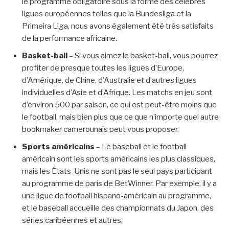
le programme obligatoire sous la forme des célèbres
ligues européennes telles que la Bundesliga et la
Primeira Liga, nous avons également été très satisfaits
de la performance africaine.
Basket-ball
– Si vous aimez le basket-ball, vous pourrez
profiter de presque toutes les ligues d’Europe,
d’Amérique, de Chine, d’Australie et d’autres ligues
individuelles d’Asie et d’Afrique. Les matchs en jeu sont
d’environ 500 par saison, ce qui est peut-être moins que
le football, mais bien plus que ce que n’importe quel autre
bookmaker camerounais peut vous proposer.
Sports américains
– Le baseball et le football
américain sont les sports américains les plus classiques,
mais les États-Unis ne sont pas le seul pays participant
au programme de paris de BetWinner. Par exemple, il y a
une ligue de football hispano-américain au programme,
et le baseball accueille des championnats du Japon, des
séries caribéennes et autres.