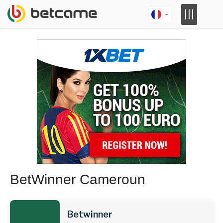
|||
BetWinner Cameroun
Betwinner