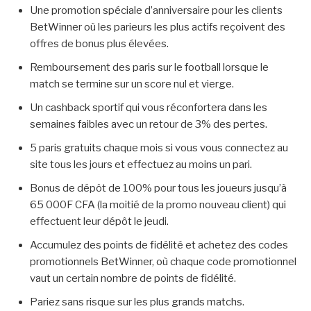
Une promotion spéciale d’anniversaire pour les clients
BetWinner où les parieurs les plus actifs reçoivent des
offres de bonus plus élevées.
Remboursement des paris sur le football lorsque le
match se termine sur un score nul et vierge.
Un cashback sportif qui vous réconfortera dans les
semaines faibles avec un retour de 3% des pertes.
5 paris gratuits chaque mois si vous vous connectez au
site tous les jours et effectuez au moins un pari.
Bonus de dépôt de 100% pour tous les joueurs jusqu’à
65 000F CFA (la moitié de la promo nouveau client) qui
effectuent leur dépôt le jeudi.
Accumulez des points de fidélité et achetez des codes
promotionnels BetWinner, où chaque code promotionnel
vaut un certain nombre de points de fidélité.
Pariez sans risque sur les plus grands matchs.